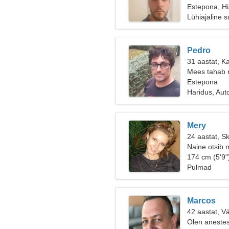
Estepona, H
Lühiajaline 
Pedro
31 aastat, K
Mees tahab 
Estepona
Haridus, Aut
Mery
24 aastat, S
Naine otsib 
174 cm (5'9"
Pulmad
Marcos
42 aastat, V
Olen anestes