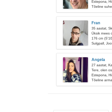
Estepona, H
Tõeline suhe
Fran
35 aastat, S
Üksik mees o
176 cm (5'10
Sulgpall, Jo
Angela
27 aastat, K
Tere, olen o
Estepona, H
Tõeline arm