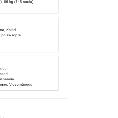
), 66 kg (145 naela)
ana, Kalad
b poiss-sõpra
Ambur
paari
ispaania
mine, Videomängud