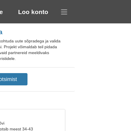
e
Loo konto
a
ohtuda uute sõpradega ja valida
si. Projekt võimaldab teil pidada
tavaid partnereid meeldivaks
istidele.
õvi
 otsib meest 34-43