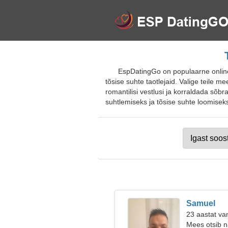
EspDatingGo on populaarne onlin
tõsise suhte taotlejaid. Valige teile me
romantilisi vestlusi ja korraldada sõbr
suhtlemiseks ja tõsise suhte loomiseks.
Samuel
23 aastat va
Mees otsib n