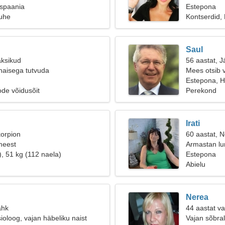
ispaania
Estepona
suhe
Kontserdid,
Saul
aksikud
56 aastat, J
naisega tutvuda
Mees otsib 
Estepona, H
ode võidusõit
Perekond
Irati
korpion
60 aastat, Ne
meest
Armastan lum
), 51 kg (112 naela)
Estepona
Abielu
Nerea
ähk
44 aastat va
ioloog, vajan häbeliku naist
Vajan sõbral