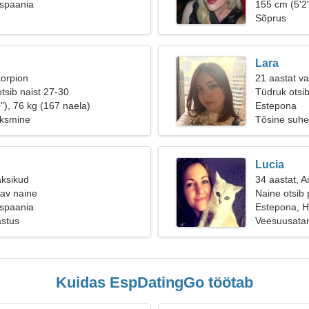
ispaania
155 cm (5'2"
Sõprus
Lara
korpion
21 aastat v
tsib naist 27-30
Tüdruk otsi
"), 76 kg (167 naela)
Estepona
oksmine
Tõsine suhe
Lucia
aksikud
34 aastat, 
sav naine
Naine otsib 
ispaania
Estepona, H
astus
Veesuusata
Kuidas EspDatingGo töötab