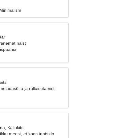
 Minimalism
äär
vanemat naist
ispaania
itsi
elauasõitu ja rulluisutamist
na, Kaljukits
ikku meest, et koos tantsida