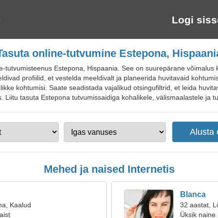
Logi siss
Tasuta online-tutvumine Estepona, Hispaani
e-tutvumisteenus Estepona, Hispaania. See on suurepärane võimalus k
eldivad profiilid, et vestelda meeldivalt ja planeerida huvitavaid kohtumi
alikke kohtumisi. Saate seadistada vajalikud otsingufiltrid, et leida huvi
 Liitu tasuta Estepona tutvumissaidiga kohalikele, välismaalastele ja tur
Mehed ja naised Internetis
Blanca
na, Kaalud
32 aastat, L
aist
Üksik naine