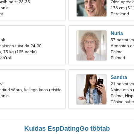
tsib naist 28-33
Olen apteeke
aania
178 cm (5'11
ht
Perekond
Nuria
ähk
57 aastat va
naisega tutvuda 24-30
Armastan os
), 75 kg (165 naela)
Palma
'n'roll
Pulmad
Sandra
vi
21 aastat v
ritud sõpra, kellega koos reisida
Naine otsib
aania
Palma, Hisp
Tõsine suhe
Kuidas EspDatingGo töötab