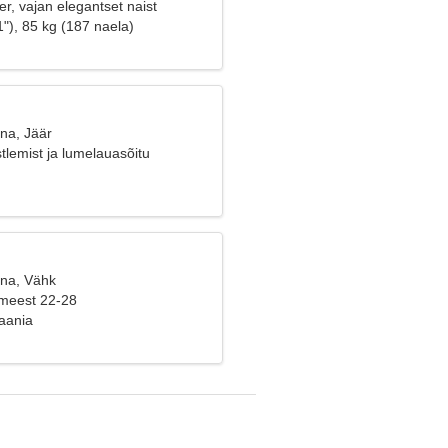
r, vajan elegantset naist
"), 85 kg (187 naela)
na, Jäär
tlemist ja lumelauasõitu
ana, Vähk
 meest 22-28
aania