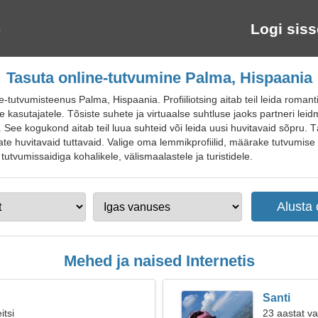
Logi siss
Tasuta online-tutvumine Palma, Hispaania
utvumisteenus Palma, Hispaania. Profiiliotsing aitab teil leida romanti
 kasutajatele. Tõsiste suhete ja virtuaalse suhtluse jaoks partneri leidm
 See kogukond aitab teil luua suhteid või leida uusi huvitavaid sõpru. 
iate huvitavaid tuttavaid. Valige oma lemmikprofiilid, määrake tutvumis
utvumissaidiga kohalikele, välismaalastele ja turistidele.
Mehed ja naised Internetis
Santi
itsi
23 aastat v