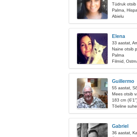
Tüdruk otsib
Palma, Hisp
Abielu
Elena
33 aastat, A
Naine otsib p
Palma
Filmid, Ostm
Guillermo
55 aastat, S
Mees otsib v
183 cm (6'1"
Tõeline suhe
Gabriel
36 aastat, K