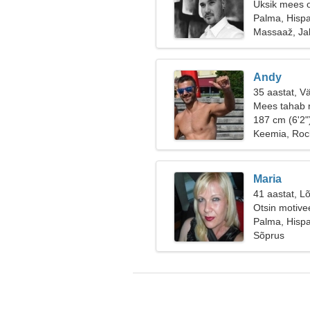
Üksik mees o
Palma, Hisp
Massaaž, Ja
Andy
35 aastat, V
Mees tahab 
187 cm (6'2"
Keemia, Rock
Maria
41 aastat, Lõ
Otsin motivee
Palma, Hisp
Sõprus