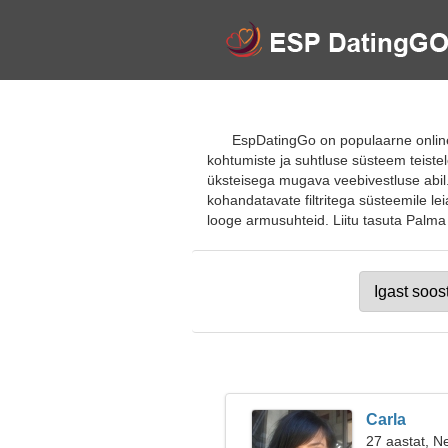
EspDatingGo on populaarne online-t
kohtumiste ja suhtluse süsteem teistele
üksteisega mugava veebivestluse abil.
kohandatavate filtritega süsteemile le
looge armusuhteid. Liitu tasuta Palma t
Carla
27 aastat, Ne