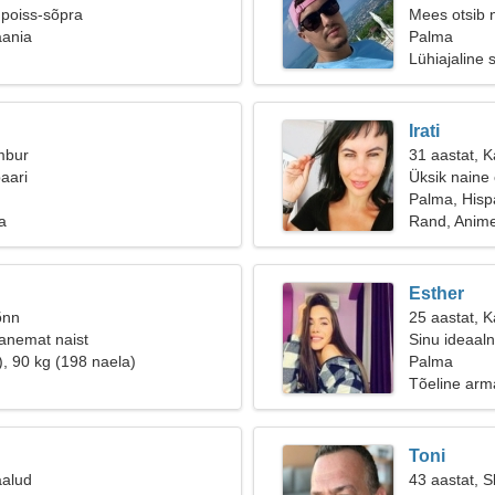
 poiss-sõpra
Mees otsib 
aania
Palma
Lühiajaline 
Irati
mbur
31 aastat, 
aari
Üksik naine
Palma, Hisp
a
Rand, Anim
Esther
õnn
25 aastat, 
anemat naist
Sinu ideaal
), 90 kg (198 naela)
Palma
Tõeline arm
Toni
aalud
43 aastat, S