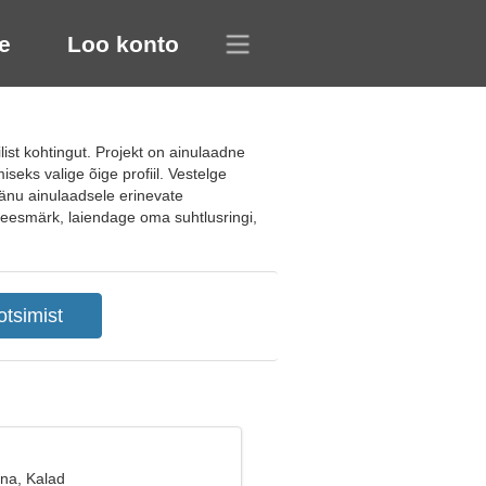
e
Loo konto
list kohtingut. Projekt on ainulaadne
iseks valige õige profiil. Vestelge
Tänu ainulaadsele erinevate
e eesmärk, laiendage oma suhtlusringi,
ana, Kalad