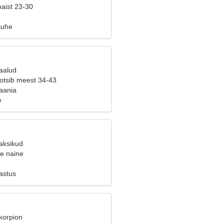
naist 23-30
suhe
Kaalud
 otsib meest 34-43
aania
e
Kaksikud
ne naine
astus
korpion