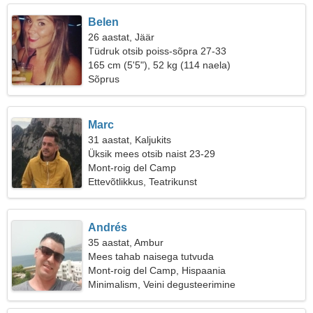
Belen
26 aastat, Jäär
Tüdruk otsib poiss-sõpra 27-33
165 cm (5'5"), 52 kg (114 naela)
Sõprus
Marc
31 aastat, Kaljukits
Üksik mees otsib naist 23-29
Mont-roig del Camp
Ettevõtlikkus, Teatrikunst
Andrés
35 aastat, Ambur
Mees tahab naisega tutvuda
Mont-roig del Camp, Hispaania
Minimalism, Veini degusteerimine