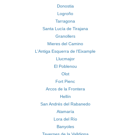
Donostia
Logroño
Tarragona
Santa Lucía de Tirajana
Granollers
Mieres del Camino
L'Antiga Esquerra de l'Eixample
Llucmajor
El Poblenou
Olot
Fort Pienc
Arcos de la Frontera
Hellín
San Andrés del Rabanedo
Atamaría
Lora del Río
Banyoles
Tavernes de la Valldigna