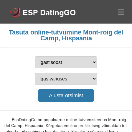
Tasuta online-tutvumine Mont-roig del
Camp, Hispaania
EspDatingGo on populaarne online-tutvumisteenus Mont-roig
del Camp, Hispaania. Kõrgetasemeline profiiliotsing võimaldab teil
tutvuda teile sobivate kasutajatega. Kasutage võimalust leida