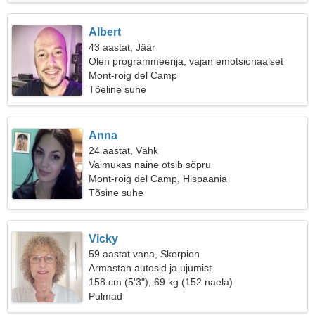
Albert
43 aastat, Jäär
Olen programmeerija, vajan emotsionaalset
naist
Mont-roig del Camp
Tõeline suhe
Anna
24 aastat, Vähk
Vaimukas naine otsib sõpru
Mont-roig del Camp, Hispaania
Tõsine suhe
Vicky
59 aastat vana, Skorpion
Armastan autosid ja ujumist
158 cm (5'3"), 69 kg (152 naela)
Pulmad