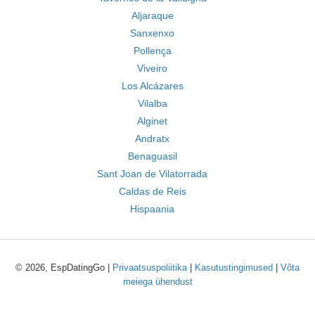
Aljaraque
Sanxenxo
Pollença
Viveiro
Los Alcázares
Vilalba
Alginet
Andratx
Benaguasil
Sant Joan de Vilatorrada
Caldas de Reis
Hispaania
© 2026, EspDatingGo |
Privaatsuspoliitika
|
Kasutustingimused
|
Võta
meiega ühendust