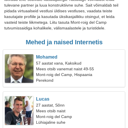
tulevane partner ja luua konstruktiivne suhe. Sait võimaldab teil
pidada virtuaalseid vestlusi üldises vestluses, vaadata teiste
kasutajate profiile ja kasutada üksikasjalikku otsingut, et leida
vasteid teiste liikmetega. Liitu tasuta Mont-roig del Camp
tutvumissaidiga kohalikele, välismaalastele ja turistidele.
Mehed ja naised Internetis
Mohamed
57 aastat vana, Kaksikud
Mees otsib vanemat naist 49-55
Mont-roig del Camp, Hispaania
Perekond
Lucas
27 aastat, Sõnn
Mees otsib naist
Mont-roig del Camp
Lühiajaline suhe