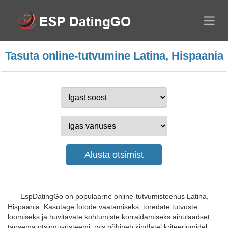
Tasuta online-tutvumine Latina, Hispaania
EspDatingGo on populaarne online-tutvumisteenus Latina,
Hispaania. Kasutage fotode vaatamiseks, toredate tutvuste
loomiseks ja huvitavate kohtumiste korraldamiseks ainulaadset
täpsema otsingusüsteemi, mis põhineb kindlatel kriteeriumidel.