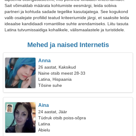
Sait võimaldab määrata kohtumiste eesmärgi, leida sobiva
partneri ja kohtuda sadade tegelike kasutajatega. See kogukond
valib osalejate profiilid teatud kriteeriumide järgi, et saaksite leida
ideaalse kandidaadi romantilise suhte arendamiseks. Liitu tasuta
Latina tutvumissaidiga kohalikele, välismaalastele ja turistidele.
Mehed ja naised Internetis
Anna
26 aastat, Kaksikud
Naine otsib meest 28-33
Latina, Hispaania
Tõsine suhe
Aina
24 aastat, Jäär
Tüdruk otsib poiss-sõpra
Latina
Abielu