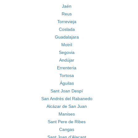
Jaén
Reus
Torrevieja
Coslada
Guadalajara
Motril
Segovia
Andújar
Errenteria
Tortosa
Águilas
Sant Joan Despí
San Andrés del Rabanedo
Alcázar de San Juan
Manises
Sant Pere de Ribes
Cangas
Sant Joan d'Alacant