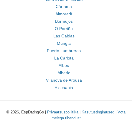
Cártama
Almoradí
Bormujos
O Porriño
Las Gabias
Mungia
Puerto Lumbreras
La Carlota
Albox
Alberic
Vilanova de Arousa
Hispaania
© 2026, EspDatingGo |
Privaatsuspoliitika
|
Kasutustingimused
|
Võta
meiega ühendust