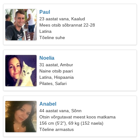
Paul
23 aastat vana, Kaalud
Mees otsib sõbrannat 22-28
Latina
Tõeline suhe
Noelia
31 aastat, Ambur
Naine otsib paari
Latina, Hispaania
Pilates, Safari
Anabel
44 aastat vana, Sõnn
Otsin võrgutavat meest koos matkama
156 cm (5'2"), 69 kg (152 naela)
Tõeline armastus