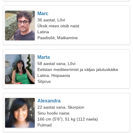
Marc
36 aastat, Lõvi
Üksik mees otsib naist
Latina
Paadisõit, Matkamine
Marta
58 aastat vana, Lõvi
Eelistan mediteerimist ja väljas jalutuskäike
Latina, Hispaania
Sõprus
Alexandra
22 aastat vana, Skorpion
Sinu hooliv naine
166 cm (5'6"), 51 kg (112 naela)
Pulmad