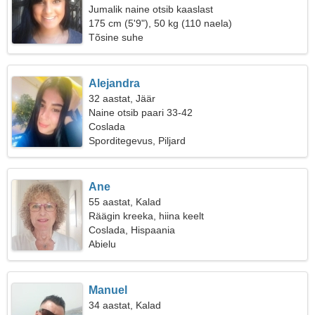
Jumalik naine otsib kaaslast
175 cm (5'9"), 50 kg (110 naela)
Tõsine suhe
Alejandra
32 aastat, Jäär
Naine otsib paari 33-42
Coslada
Sporditegevus, Piljard
Ane
55 aastat, Kalad
Räägin kreeka, hiina keelt
Coslada, Hispaania
Abielu
Manuel
34 aastat, Kalad