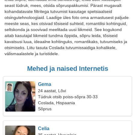
seast tüdruk, mees, otsida sõpruspakkumisi. Pärast mugavalt
kohandatavate filtritega tutvumist kasutage spetsiaalseid
otsingutehnoloogiaid. Laadige üles foto oma armastusest paljude
meeste seas, kes otsivad tõsiseid suhteid, romantilisi kohtinguid,
seltskonda ja soovivad meelitada uusi liikmeid. See kogukond
aitab kasutajal liikmeid tundma õppida, sõpru leida, tõsiseid
kavatsusi luua, ideaalne kohtinguks, romantikaks, tutvumiseks ja
otsimiseks. Liitu tasuta Coslada tutvumissaidiga kohalikele,
välismaalastele ja turistidele.
Mehed ja naised Internetis
Gema
24 aastat, Lõvi
Tüdruk otsib poiss-sõpra 30-33
Coslada, Hispaania
Sõprus
Celia