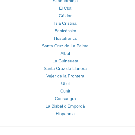
Almendralejo
El Clot
Gáldar
Isla Cristina
Benicàssim
Hostafrancs
Santa Cruz de La Palma
Albal
La Guineueta
Santa Cruz de Llanera
Vejer de la Frontera
Utiel
Cunit
Consuegra
La Bisbal d'Empordà
Hispaania