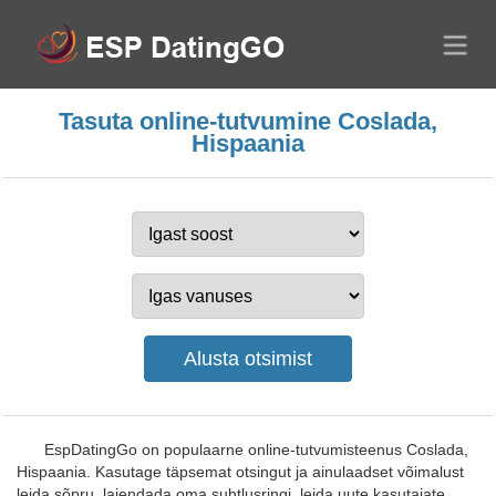
Tasuta online-tutvumine Coslada,
Hispaania
EspDatingGo on populaarne online-tutvumisteenus Coslada,
Hispaania. Kasutage täpsemat otsingut ja ainulaadset võimalust
leida sõpru, laiendada oma suhtlusringi, leida uute kasutajate