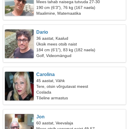
Mees tahab naisega tutvuda 27-30
190 cm (6'3"), 76 kg (167 naela)
Maalimine, Matemaatika
Dario
36 aastat, Kaalud
Üksik mees otsib naist
184 cm (6'1"), 83 kg (182 naela)
Golf, Videomängud
Carolina
45 aastat, Vähk
Tere, otsin võrgutavat meest
Coslada
Tõeline armastus
Jon
60 aastat, Veevalaja
Mees otsib vanemat naist 49-57