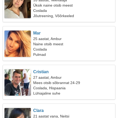
35 aastat, Veevalaja
Üksik naine otsib meest
Coslada
Jõutreening, Võõrkeeled
Mar
25 aastat, Ambur
Naine otsib meest
Coslada
Pulmad
Cristian
27 aastat, Ambur
Mees otsib sõbrannat 24-29
Coslada, Hispaania
Lühiajaline suhe
Clara
21 aastat vana, Neitsi