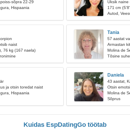
 poiss-sõpra 22-29
Üksik naine
gura, Hispaania
171 cm (5'8"
Autod, Vee
Tania
korpion
57 aastat v
tsib naist
Armastan kit
), 76 kg (167 naela)
Molina de S
ronimine
Tõsine suhe
Daniela
äär
43 aastat, 
kus ja otsin toredat naist
Otsin emotsi
gura, Hispaania
matkata
Molina de S
Sõprus
Kuidas EspDatingGo töötab