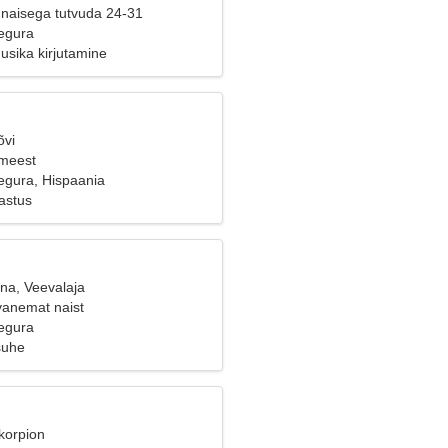
naisega tutvuda 24-31
egura
usika kirjutamine
õvi
 meest
egura, Hispaania
astus
ana, Veevalaja
vanemat naist
egura
suhe
korpion