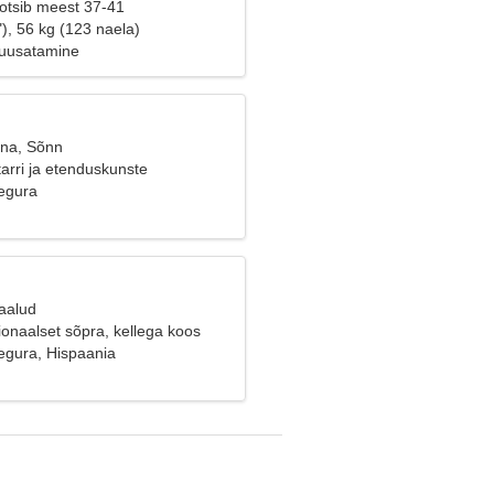
 otsib meest 37-41
), 56 kg (123 naela)
suusatamine
ana, Sõnn
arri ja etenduskunste
egura
Kaalud
onaalset sõpra, kellega koos
egura, Hispaania