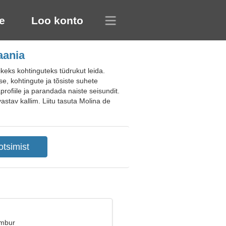
e
Loo konto
aania
eks kohtinguteks tüdrukut leida.
e, kohtingute ja tõsiste suhete
rofiile ja parandada naiste seisundit.
stav kallim. Liitu tasuta Molina de
Ambur