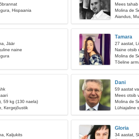
sõbrannat
Mees tahab 
gura, Hispaania
Molina de S
Aiandus, Mu
Tamara
na, Jäär
27 aastat, L
uline naine
Naine otsib
egura
Molina de S
Tõeline arm
Dani
ähk
59 aastat v
aari
Mees otsib 
), 59 kg (130 naela)
Molina de S
, Kergejõustik
Lühiajaline 
Gloria
a, Kaljukits
34 aastat, S