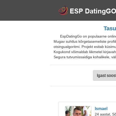
Tasu
EspDatingGo on populaarne online
Mugav suhtlus kõrgetasemeliste profiil
otsingualgoritmi. Projekt esitab küsim
Kogukond võimaldab liikmetel kirjavahe
Segura tutvumissaidiga kohalikele, väli
Ismael
24 aastat, S