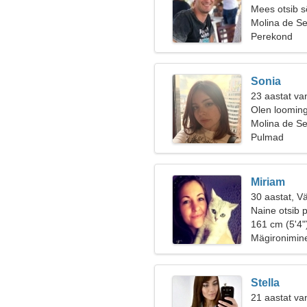
Mees otsib 
Molina de Se
Perekond
Sonia
23 aastat va
Olen looming
Molina de S
Pulmad
Miriam
30 aastat, V
Naine otsib p
161 cm (5'4"
Mägironimine
Stella
21 aastat van