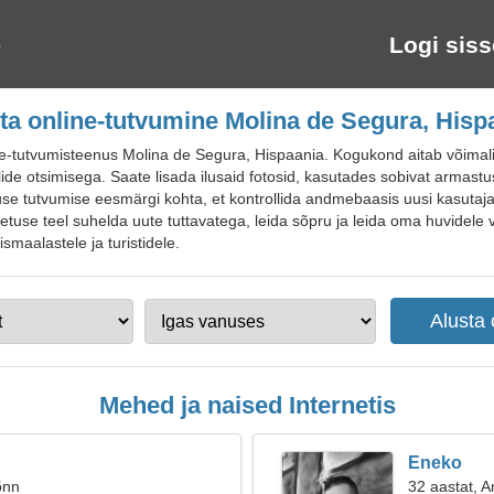
Logi siss
ta online-tutvumine Molina de Segura, Hisp
-tutvumisteenus Molina de Segura, Hispaania. Kogukond aitab võimalik
ide otsimisega. Saate lisada ilusaid fotosid, kasutades sobivat armastus
use tutvumise eesmärgi kohta, et kontrollida andmebaasis uusi kasutajap
tuse teel suhelda uute tuttavatega, leida sõpru ja leida oma huvidele va
smaalastele ja turistidele.
Mehed ja naised Internetis
Eneko
õnn
32 aastat, 