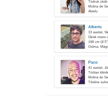
Tüdruk otsib
Molina de Se
Abielu
Alberto
33 aastat, S
Üksik mees o
188 cm (6'3"
Ostma, Mägi
Paco
41 aastat, J
Töötan kliini
Molina de Se
Tõeline suhe