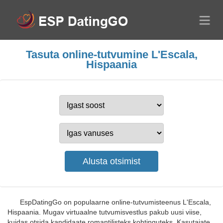
Tasuta online-tutvumine L'Escala,
Hispaania
EspDatingGo on populaarne online-tutvumisteenus L'Escala,
Hispaania. Mugav virtuaalne tutvumisvestlus pakub uusi viise,
kuidas otsida kandidaate romantilisteks kohtinguteks. Kasutajate