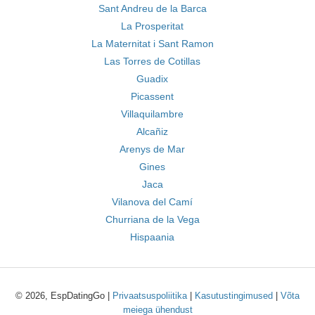
Sant Andreu de la Barca
La Prosperitat
La Maternitat i Sant Ramon
Las Torres de Cotillas
Guadix
Picassent
Villaquilambre
Alcañiz
Arenys de Mar
Gines
Jaca
Vilanova del Camí
Churriana de la Vega
Hispaania
© 2026, EspDatingGo |
Privaatsuspoliitika
|
Kasutustingimused
|
Võta
meiega ühendust