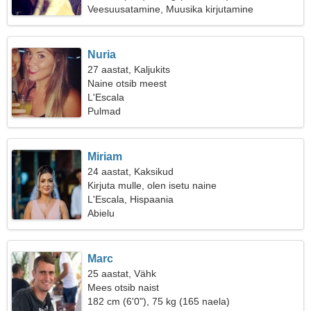
Veesuusatamine, Muusika kirjutamine
Nuria
27 aastat, Kaljukits
Naine otsib meest
L'Escala
Pulmad
Miriam
24 aastat, Kaksikud
Kirjuta mulle, olen isetu naine
L'Escala, Hispaania
Abielu
Marc
25 aastat, Vähk
Mees otsib naist
182 cm (6'0"), 75 kg (165 naela)