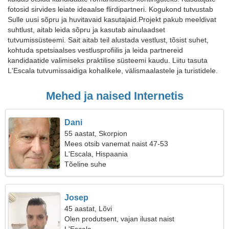
fotosid sirvides leiate ideaalse flirdipartneri. Kogukond tutvustab
Sulle uusi sõpru ja huvitavaid kasutajaid.Projekt pakub meeldivat
suhtlust, aitab leida sõpru ja kasutab ainulaadset
tutvumissüsteemi. Sait aitab teil alustada vestlust, tõsist suhet,
kohtuda spetsiaalses vestlusprofiilis ja leida partnereid
kandidaatide valimiseks praktilise süsteemi kaudu. Liitu tasuta
L'Escala tutvumissaidiga kohalikele, välismaalastele ja turistidele.
Mehed ja naised Internetis
Dani
55 aastat, Skorpion
Mees otsib vanemat naist 47-53
L'Escala, Hispaania
Tõeline suhe
Josep
45 aastat, Lõvi
Olen produtsent, vajan ilusat naist