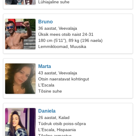
Lühiajaline suhe
Bruno
36 aastat, Veevalaja
Üksik mees otsib naist 24-31
180 cm (5'11"), 89 kg (196 naela)
Lemmikloomad, Muusika
Marta
43 aastat, Veevalaja
Otsin naeratavat kohtingut
L'Escala
Tõsine suhe
Daniela
26 aastat, Kalad
Tüdruk otsib poiss-sõpra
L'Escala, Hispaania
Tõeline armastus