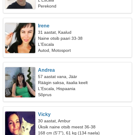
L'Escala
Perekond
Irene
31 aastat, Kaalud
Naine otsib paari 33-38
L'Escala
Autod, Motosport
Andrea
57 aastat vana, Jäär
Räägin saksa, itaalia keelt
L'Escala, Hispaania
Sõprus
Vicky
30 aastat, Ambur
Üksik naine otsib meest 36-38
168 cm (5'7"), 61 kg (134 naela)