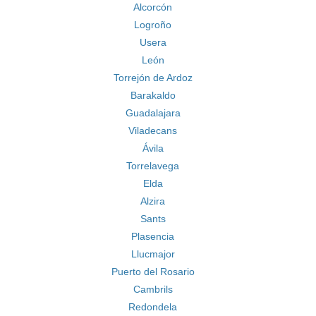
Alcorcón
Logroño
Usera
León
Torrejón de Ardoz
Barakaldo
Guadalajara
Viladecans
Ávila
Torrelavega
Elda
Alzira
Sants
Plasencia
Llucmajor
Puerto del Rosario
Cambrils
Redondela