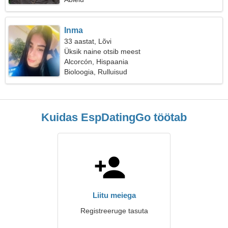
Inma
33 aastat, Lõvi
Üksik naine otsib meest
Alcorcón, Hispaania
Bioloogia, Rulluisud
Kuidas EspDatingGo töötab
Liitu meiega
Registreeruge tasuta