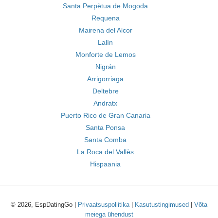
Santa Perpètua de Mogoda
Requena
Mairena del Alcor
Lalín
Monforte de Lemos
Nigrán
Arrigorriaga
Deltebre
Andratx
Puerto Rico de Gran Canaria
Santa Ponsa
Santa Comba
La Roca del Vallès
Hispaania
© 2026, EspDatingGo |
Privaatsuspoliitika
|
Kasutustingimused
|
Võta
meiega ühendust