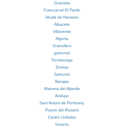
Granada
Fuencarral-El Pardo
Alcalá de Henares
Albacete
Villaverde
Algorta
Granollers
gamonal
Torrelavega
Eivissa
Santurtzi
Barajas
Mairena del Aljarafe
Andújar
Sant Antoni de Portmany
Puerto del Rosario
Castro Urdiales
Vinaròs