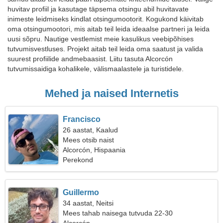
huvitav profiil ja kasutage täpsema otsingu abil huvitavate
inimeste leidmiseks kindlat otsingumootorit. Kogukond käivitab
oma otsingumootori, mis aitab teil leida ideaalse partneri ja leida
uusi sõpru. Nautige vestlemist meie kasulikus veebipõhises
tutvumisvestluses. Projekt aitab teil leida oma saatust ja valida
suurest profiilide andmebaasist. Liitu tasuta Alcorcón
tutvumissaidiga kohalikele, välismaalastele ja turistidele.
Mehed ja naised Internetis
Francisco
26 aastat, Kaalud
Mees otsib naist
Alcorcón, Hispaania
Perekond
Guillermo
34 aastat, Neitsi
Mees tahab naisega tutvuda 22-30