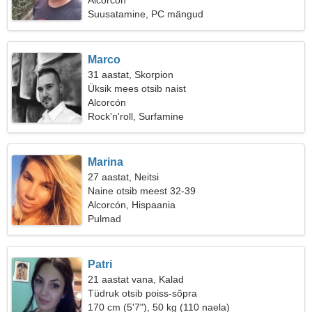
Alcorcón
Suusatamine, PC mängud
Marco
31 aastat, Skorpion
Üksik mees otsib naist
Alcorcón
Rock'n'roll, Surfamine
Marina
27 aastat, Neitsi
Naine otsib meest 32-39
Alcorcón, Hispaania
Pulmad
Patri
21 aastat vana, Kalad
Tüdruk otsib poiss-sõpra
170 cm (5'7"), 50 kg (110 naela)