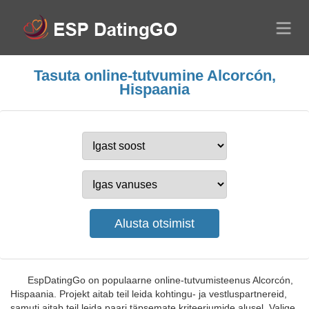
Tasuta online-tutvumine Alcorcón,
Hispaania
EspDatingGo on populaarne online-tutvumisteenus Alcorcón,
Hispaania. Projekt aitab teil leida kohtingu- ja vestluspartnereid,
samuti aitab teil leida paari täpsemate kriteeriumide alusel. Valige