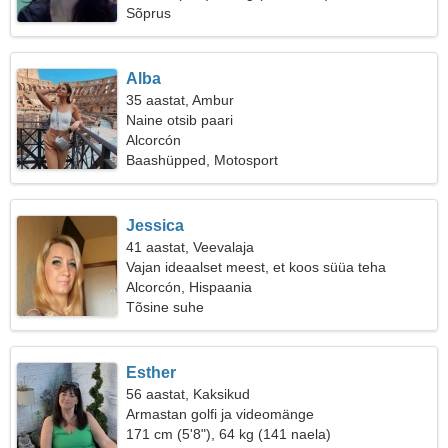
Sõprus
Alba
35 aastat, Ambur
Naine otsib paari
Alcorcón
Baashüpped, Motosport
Jessica
41 aastat, Veevalaja
Vajan ideaalset meest, et koos süüa teha
Alcorcón, Hispaania
Tõsine suhe
Esther
56 aastat, Kaksikud
Armastan golfi ja videomänge
171 cm (5'8"), 64 kg (141 naela)