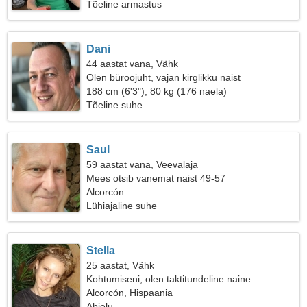
Tõeline armastus
Dani
44 aastat vana, Vähk
Olen büroojuht, vajan kirglikku naist
188 cm (6'3"), 80 kg (176 naela)
Tõeline suhe
Saul
59 aastat vana, Veevalaja
Mees otsib vanemat naist 49-57
Alcorcón
Lühiajaline suhe
Stella
25 aastat, Vähk
Kohtumiseni, olen taktitundeline naine
Alcorcón, Hispaania
Abielu