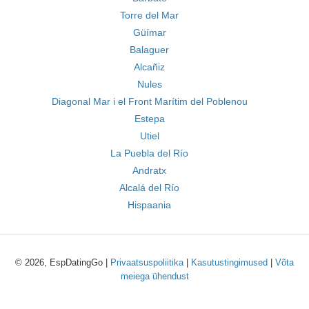
Torre del Mar
Güímar
Balaguer
Alcañiz
Nules
Diagonal Mar i el Front Marítim del Poblenou
Estepa
Utiel
La Puebla del Río
Andratx
Alcalá del Río
Hispaania
© 2026, EspDatingGo |
Privaatsuspoliitika
|
Kasutustingimused
|
Võta
meiega ühendust