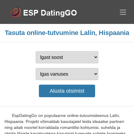
Tasuta online-tutvumine Lalín, Hispaania
EspDatingGo on populaarne online-tutvumisteenus Lalín,
Hispaania. Projekt võimaldab kasutajatel leida ideaalse partneri
ning aitab noortel korraldada romantilisi kohtumisi, suhelda ja
otsida tõsiste kavatsustega kasutajat tugevate suhete loomiseks.