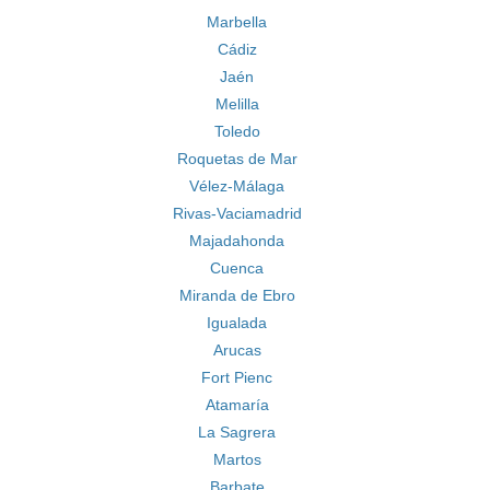
Marbella
Cádiz
Jaén
Melilla
Toledo
Roquetas de Mar
Vélez-Málaga
Rivas-Vaciamadrid
Majadahonda
Cuenca
Miranda de Ebro
Igualada
Arucas
Fort Pienc
Atamaría
La Sagrera
Martos
Barbate