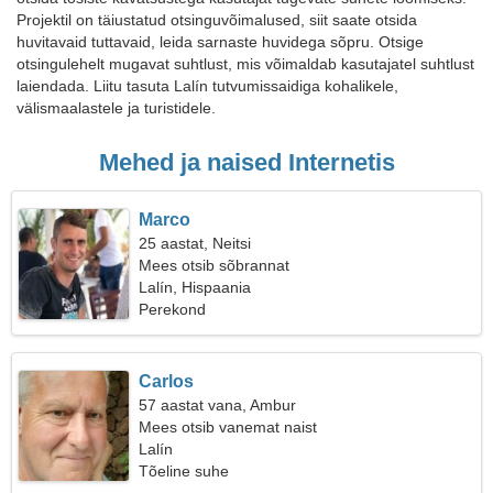
Projektil on täiustatud otsinguvõimalused, siit saate otsida
huvitavaid tuttavaid, leida sarnaste huvidega sõpru. Otsige
otsingulehelt mugavat suhtlust, mis võimaldab kasutajatel suhtlust
laiendada. Liitu tasuta Lalín tutvumissaidiga kohalikele,
välismaalastele ja turistidele.
Mehed ja naised Internetis
Marco
25 aastat, Neitsi
Mees otsib sõbrannat
Lalín, Hispaania
Perekond
Carlos
57 aastat vana, Ambur
Mees otsib vanemat naist
Lalín
Tõeline suhe