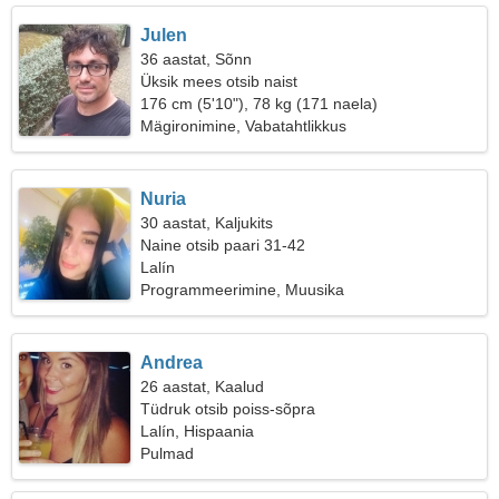
Julen
36 aastat, Sõnn
Üksik mees otsib naist
176 cm (5'10"), 78 kg (171 naela)
Mägironimine, Vabatahtlikkus
Nuria
30 aastat, Kaljukits
Naine otsib paari 31-42
Lalín
Programmeerimine, Muusika
Andrea
26 aastat, Kaalud
Tüdruk otsib poiss-sõpra
Lalín, Hispaania
Pulmad