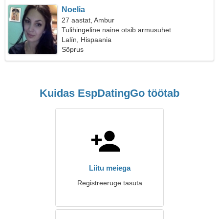
Noelia
27 aastat, Ambur
Tulihingeline naine otsib armusuhet
Lalín, Hispaania
Sõprus
Kuidas EspDatingGo töötab
Liitu meiega
Registreeruge tasuta