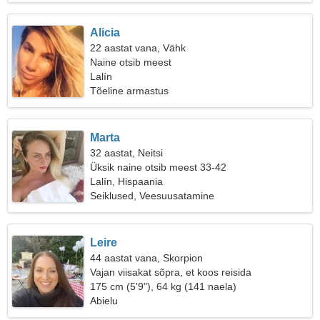
Alicia
22 aastat vana, Vähk
Naine otsib meest
Lalín
Tõeline armastus
Marta
32 aastat, Neitsi
Üksik naine otsib meest 33-42
Lalín, Hispaania
Seiklused, Veesuusatamine
Leire
44 aastat vana, Skorpion
Vajan viisakat sõpra, et koos reisida
175 cm (5'9"), 64 kg (141 naela)
Abielu