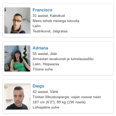
Francisco
31 aastat, Kaksikud
Mees tahab naisega tutvuda
Lalín
Teatrikunst, Jalgratas
Adriana
55 aastat, Jäär
Armastan lavakunsti ja lumelauasõitu
Lalín, Hispaania
Tõsine suhe
Diego
42 aastat, Vähk
Töötan lõbustuspargis, vajan osavat naist
187 cm (6'2"), 89 kg (196 naela)
Lühiajaline suhe