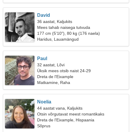
David
36 aastat, Kaljukits
Mees tahab naisega tutvuda
177 cm (5'10"), 80 kg (176 naela)
Haridus, Lauamängud
Paul
32 aastat, Lõvi
Üksik mees otsib naist 24-29
Dreta de l'Eixample
Matkamine, Raha
Noelia
44 aastat vana, Kaljukits
Otsin võrgutavat meest romantikaks
Dreta de l'Eixample, Hispaania
Sõprus