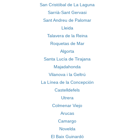
San Cristóbal de La Laguna
Sarrià-Sant Gervasi
Sant Andreu de Palomar
Lleida
Talavera de la Reina
Roquetas de Mar
Algorta
Santa Lucía de Tirajana
Majadahonda
Vilanova i la Geltrú
La Línea de la Concepción
Castelldefels
Utrera
Colmenar Viejo
Arucas
Camargo
Novelda
El Baix Guinardó