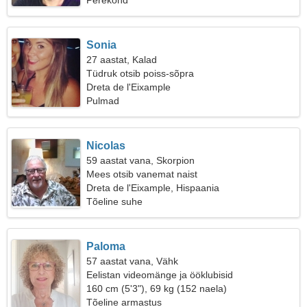
Perekond
Sonia
27 aastat, Kalad
Tüdruk otsib poiss-sõpra
Dreta de l'Eixample
Pulmad
Nicolas
59 aastat vana, Skorpion
Mees otsib vanemat naist
Dreta de l'Eixample, Hispaania
Tõeline suhe
Paloma
57 aastat vana, Vähk
Eelistan videomänge ja ööklubisid
160 cm (5'3"), 69 kg (152 naela)
Tõeline armastus