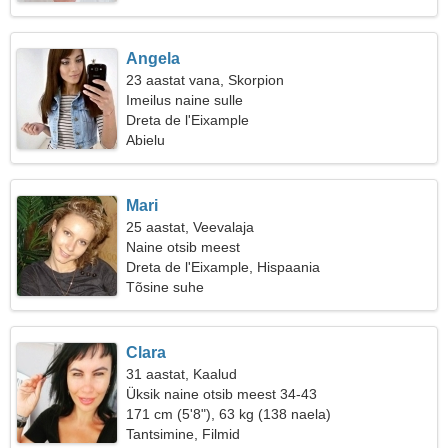
Angela
23 aastat vana, Skorpion
Imeilus naine sulle
Dreta de l'Eixample
Abielu
Mari
25 aastat, Veevalaja
Naine otsib meest
Dreta de l'Eixample, Hispaania
Tõsine suhe
Clara
31 aastat, Kaalud
Üksik naine otsib meest 34-43
171 cm (5'8"), 63 kg (138 naela)
Tantsimine, Filmid