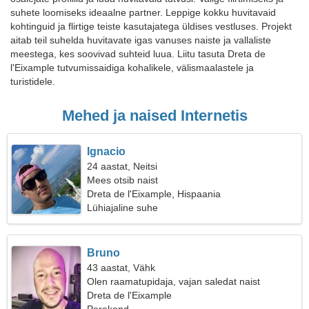
suhete loomiseks ideaalne partner. Leppige kokku huvitavaid
kohtinguid ja flirtige teiste kasutajatega üldises vestluses. Projekt
aitab teil suhelda huvitavate igas vanuses naiste ja vallaliste
meestega, kes soovivad suhteid luua. Liitu tasuta Dreta de
l'Eixample tutvumissaidiga kohalikele, välismaalastele ja
turistidele.
Mehed ja naised Internetis
Ignacio
24 aastat, Neitsi
Mees otsib naist
Dreta de l'Eixample, Hispaania
Lühiajaline suhe
Bruno
43 aastat, Vähk
Olen raamatupidaja, vajan saledat naist
Dreta de l'Eixample