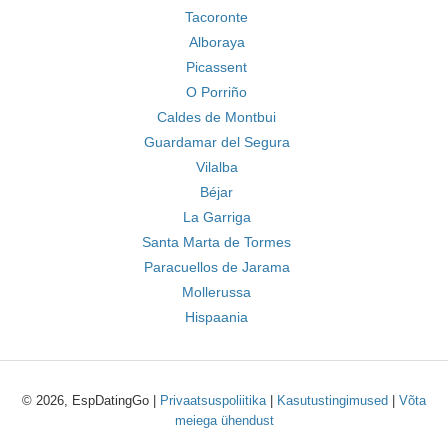
Tacoronte
Alboraya
Picassent
O Porriño
Caldes de Montbui
Guardamar del Segura
Vilalba
Béjar
La Garriga
Santa Marta de Tormes
Paracuellos de Jarama
Mollerussa
Hispaania
© 2026, EspDatingGo |
Privaatsuspoliitika
|
Kasutustingimused
|
Võta
meiega ühendust