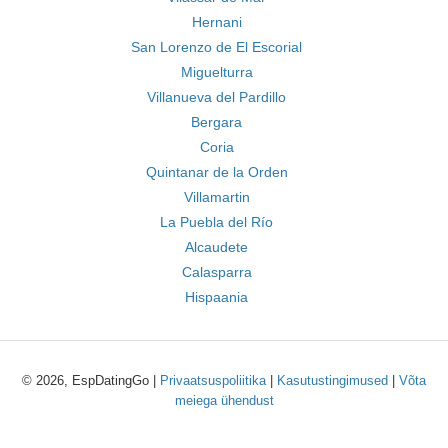
Hernani
San Lorenzo de El Escorial
Miguelturra
Villanueva del Pardillo
Bergara
Coria
Quintanar de la Orden
Villamartin
La Puebla del Río
Alcaudete
Calasparra
Hispaania
© 2026, EspDatingGo |
Privaatsuspoliitika
|
Kasutustingimused
|
Võta
meiega ühendust