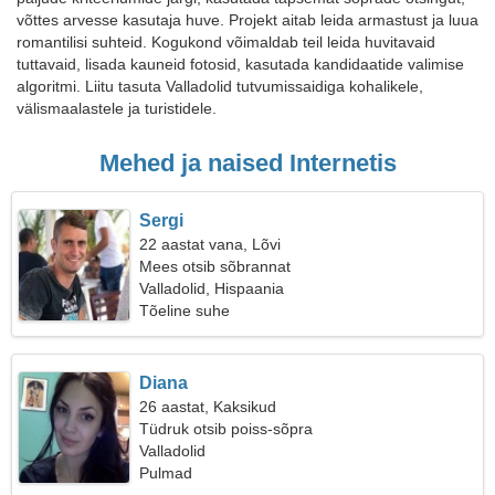
võttes arvesse kasutaja huve. Projekt aitab leida armastust ja luua
romantilisi suhteid. Kogukond võimaldab teil leida huvitavaid
tuttavaid, lisada kauneid fotosid, kasutada kandidaatide valimise
algoritmi. Liitu tasuta Valladolid tutvumissaidiga kohalikele,
välismaalastele ja turistidele.
Mehed ja naised Internetis
Sergi
22 aastat vana, Lõvi
Mees otsib sõbrannat
Valladolid, Hispaania
Tõeline suhe
Diana
26 aastat, Kaksikud
Tüdruk otsib poiss-sõpra
Valladolid
Pulmad