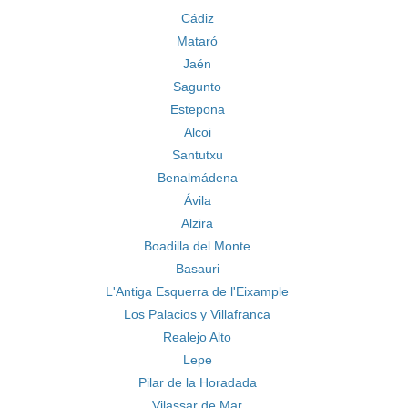
Cádiz
Mataró
Jaén
Sagunto
Estepona
Alcoi
Santutxu
Benalmádena
Ávila
Alzira
Boadilla del Monte
Basauri
L'Antiga Esquerra de l'Eixample
Los Palacios y Villafranca
Realejo Alto
Lepe
Pilar de la Horadada
Vilassar de Mar