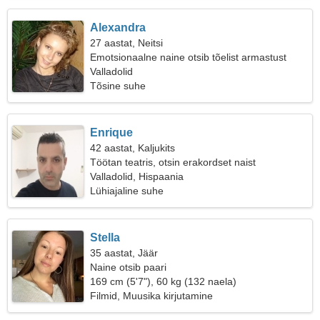
Alexandra
27 aastat, Neitsi
Emotsionaalne naine otsib tõelist armastust
Valladolid
Tõsine suhe
Enrique
42 aastat, Kaljukits
Töötan teatris, otsin erakordset naist
Valladolid, Hispaania
Lühiajaline suhe
Stella
35 aastat, Jäär
Naine otsib paari
169 cm (5'7"), 60 kg (132 naela)
Filmid, Muusika kirjutamine