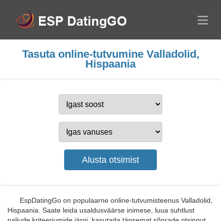
Tasuta online-tutvumine Valladolid,
Hispaania
EspDatingGo on populaarne online-tutvumisteenus Valladolid,
Hispaania. Saate leida usaldusväärse inimese, luua suhtlust
paljude kriteeriumide järgi, kasutada täpsemat sõprade otsingut,