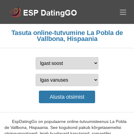
Tasuta online-tutvumine La Pobla de
Vallbona, Hispaania
EspDatingGo on populaarne online-tutvumisteenus La Pobla
de Vallbona, Hispaania. See kogukond pakub kõrgetasemelisi
otsingumootoreid, leiab huvitavaid kasutajaid, romantilisi