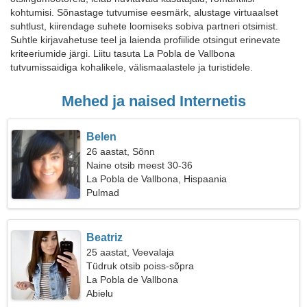
kohtumisi. Sõnastage tutvumise eesmärk, alustage virtuaalset
suhtlust, kiirendage suhete loomiseks sobiva partneri otsimist.
Suhtle kirjavahetuse teel ja laienda profiilide otsingut erinevate
kriteeriumide järgi. Liitu tasuta La Pobla de Vallbona
tutvumissaidiga kohalikele, välismaalastele ja turistidele.
Mehed ja naised Internetis
Belen
26 aastat, Sõnn
Naine otsib meest 30-36
La Pobla de Vallbona, Hispaania
Pulmad
Beatriz
25 aastat, Veevalaja
Tüdruk otsib poiss-sõpra
La Pobla de Vallbona
Abielu