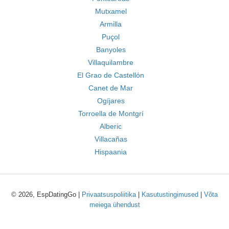
Mutxamel
Armilla
Puçol
Banyoles
Villaquilambre
El Grao de Castellón
Canet de Mar
Ogíjares
Torroella de Montgrí
Alberic
Villacañas
Hispaania
© 2026, EspDatingGo |
Privaatsuspoliitika
|
Kasutustingimused
|
Võta
meiega ühendust