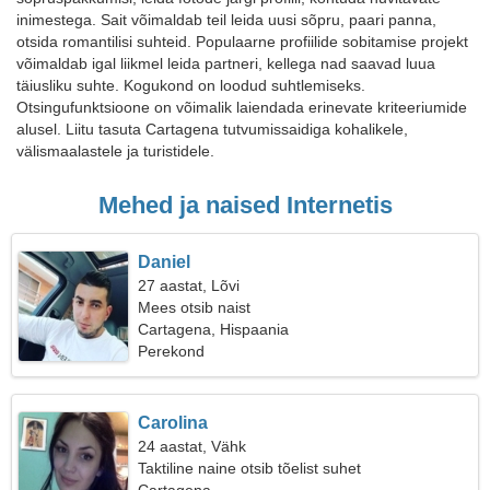
inimestega. Sait võimaldab teil leida uusi sõpru, paari panna,
otsida romantilisi suhteid. Populaarne profiilide sobitamise projekt
võimaldab igal liikmel leida partneri, kellega nad saavad luua
täiusliku suhte. Kogukond on loodud suhtlemiseks.
Otsingufunktsioone on võimalik laiendada erinevate kriteeriumide
alusel. Liitu tasuta Cartagena tutvumissaidiga kohalikele,
välismaalastele ja turistidele.
Mehed ja naised Internetis
Daniel
27 aastat, Lõvi
Mees otsib naist
Cartagena, Hispaania
Perekond
Carolina
24 aastat, Vähk
Taktiline naine otsib tõelist suhet