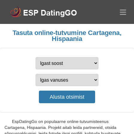
Tasuta online-tutvumine Cartagena,
Hispaania
EspDatingGo on populaarne online-tutvumisteenus
Cartagena, Hispaania. Projekt aitab leida partnereid, otsida
sõpruspakkumisi, leida fotode järgi profiili, kohtuda huvitavate