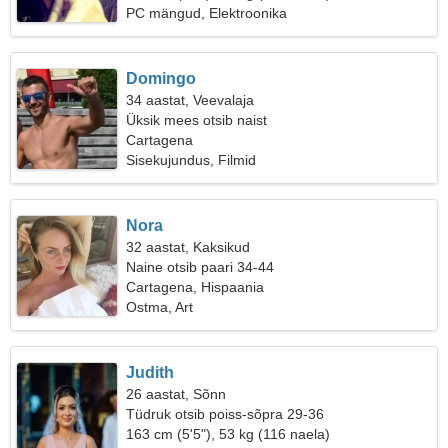
PC mängud, Elektroonika
Domingo
34 aastat, Veevalaja
Üksik mees otsib naist
Cartagena
Sisekujundus, Filmid
Nora
32 aastat, Kaksikud
Naine otsib paari 34-44
Cartagena, Hispaania
Ostma, Art
Judith
26 aastat, Sõnn
Tüdruk otsib poiss-sõpra 29-36
163 cm (5'5"), 53 kg (116 naela)