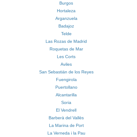
Burgos
Hortaleza
Arganzuela
Badajoz
Telde
Las Rozas de Madrid
Roquetas de Mar
Les Corts
Aviles
San Sebastián de los Reyes
Fuengirola
Puertollano
Alcantarilla
Soria
El Vendrell
Barberà del Vallès
La Marina de Port
La Verneda i la Pau