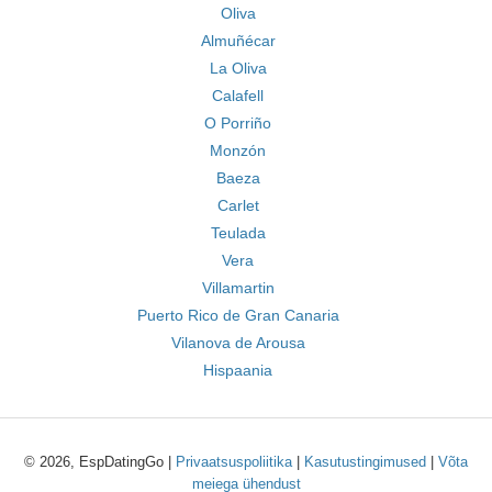
Oliva
Almuñécar
La Oliva
Calafell
O Porriño
Monzón
Baeza
Carlet
Teulada
Vera
Villamartin
Puerto Rico de Gran Canaria
Vilanova de Arousa
Hispaania
© 2026, EspDatingGo |
Privaatsuspoliitika
|
Kasutustingimused
|
Võta
meiega ühendust