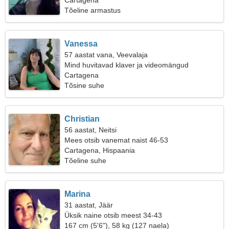
Cartagena
Tõeline armastus
Vanessa
57 aastat vana, Veevalaja
Mind huvitavad klaver ja videomängud
Cartagena
Tõsine suhe
Christian
56 aastat, Neitsi
Mees otsib vanemat naist 46-53
Cartagena, Hispaania
Tõeline suhe
Marina
31 aastat, Jäär
Üksik naine otsib meest 34-43
167 cm (5'6"), 58 kg (127 naela)