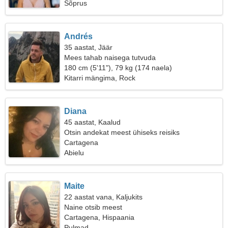
Sõprus
Andrés
35 aastat, Jäär
Mees tahab naisega tutvuda
180 cm (5'11"), 79 kg (174 naela)
Kitarri mängima, Rock
Diana
45 aastat, Kaalud
Otsin andekat meest ühiseks reisiks
Cartagena
Abielu
Maite
22 aastat vana, Kaljukits
Naine otsib meest
Cartagena, Hispaania
Pulmad