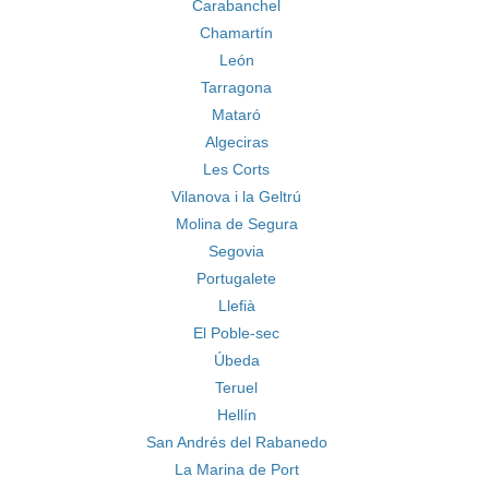
Carabanchel
Chamartín
León
Tarragona
Mataró
Algeciras
Les Corts
Vilanova i la Geltrú
Molina de Segura
Segovia
Portugalete
Llefià
El Poble-sec
Úbeda
Teruel
Hellín
San Andrés del Rabanedo
La Marina de Port