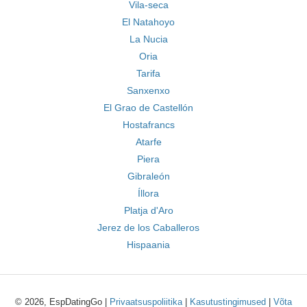
Vila-seca
El Natahoyo
La Nucia
Oria
Tarifa
Sanxenxo
El Grao de Castellón
Hostafrancs
Atarfe
Piera
Gibraleón
Íllora
Platja d'Aro
Jerez de los Caballeros
Hispaania
© 2026, EspDatingGo |
Privaatsuspoliitika
|
Kasutustingimused
|
Võta