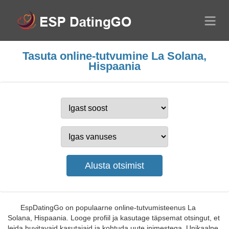
Tasuta online-tutvumine La Solana,
Hispaania
EspDatingGo on populaarne online-tutvumisteenus La
Solana, Hispaania. Looge profiil ja kasutage täpsemat otsingut, et
leida huvitavaid kasutajaid ja kohtuda uute inimestega. Unikaalne