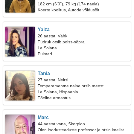
182 cm (6'0"), 79 kg (174 naela)
Koerte koolitus, Autode võidusõit
Yaiza
26 aastat, Vähk
Tüdruk otsib poiss-sõpra
La Solana
Pulmad
Tania
27 aastat, Neitsi
Temperamentne naine otsib meest
La Solana, Hispaania
Tõeline armastus
Marc
44 aastat vana, Skorpion
Olen loodusteaduste professor ja otsin imelist