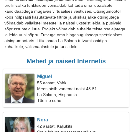
profiilivaliku funktsioon võimaldab kohtuda oma ideaalsete
kandidaatidega mugavas virtuaalses vestluses. Otsingumootor
koos hõlpsasti kasutatavate filtrite ja üksikasjalike otsingutega
võimaldab vallalistel meestel ja naistel üksteist leida ja püsivaid
sõprussuhteid luua. Projekt võimaldab suhelda teiste osalejatega
ja leida uusi sõpru. Tutvuge oma hingesugulasega spetsiaalses
otsingumootoris. Liitu tasuta La Solana tutvumissaidiga
kohalikele, välismaalastele ja turistidele.
Mehed ja naised Internetis
Miguel
55 aastat, Vähk
Mees otsib vanemat naist 48-51
La Solana, Hispaania
Tõeline suhe
Nora
42 aastat, Kaljukits