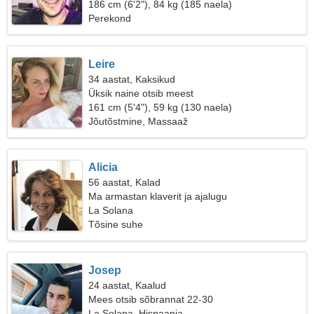
naist
186 cm (6'2"), 84 kg (185 naela)
Perekond
Leire
34 aastat, Kaksikud
Üksik naine otsib meest
161 cm (5'4"), 59 kg (130 naela)
Jõutõstmine, Massaaž
Alicia
56 aastat, Kalad
Ma armastan klaverit ja ajalugu
La Solana
Tõsine suhe
Josep
24 aastat, Kaalud
Mees otsib sõbrannat 22-30
La Solana, Hispaania