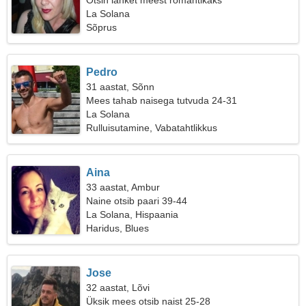
Otsin lahket meest romantikaks
La Solana
Sõprus
Pedro
31 aastat, Sõnn
Mees tahab naisega tutvuda 24-31
La Solana
Rulluisutamine, Vabatahtlikkus
Aina
33 aastat, Ambur
Naine otsib paari 39-44
La Solana, Hispaania
Haridus, Blues
Jose
32 aastat, Lõvi
Üksik mees otsib naist 25-28