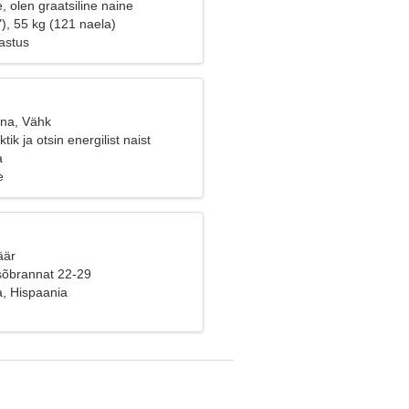
e, olen graatsiline naine
), 55 kg (121 naela)
astus
ana, Vähk
tik ja otsin energilist naist
a
e
äär
sõbrannat 22-29
, Hispaania