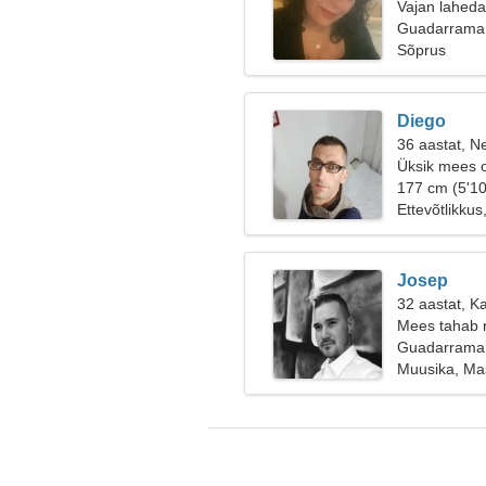
Vajan laheda
Guadarrama,
Sõprus
Diego
36 aastat, Ne
Üksik mees o
177 cm (5'10
Ettevõtlikkus
Josep
32 aastat, K
Mees tahab 
Guadarrama,
Muusika, Ma