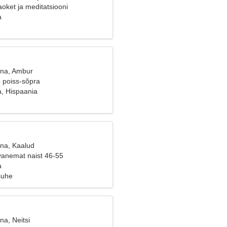
aoket ja meditatsiooni
a
ana, Ambur
b poiss-sõpra
, Hispaania
ana, Kaalud
vanemat naist 46-55
a
suhe
na, Neitsi