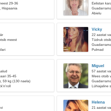
meest 29-36
Eelistan kar
 Hispaania
Guadarram
Abielu
Vicky
äär
22 aastat v
otsib meest
Tüdruk otsi
Guadarrama
fari
Pulmad
Miguel
aalud
57 aastat v
paari 35-45
Mees otsib 
), 59 kg (130 naela)
Guadarram
'n'roll
Lühiajaline 
Helena
vi
21 aastat va