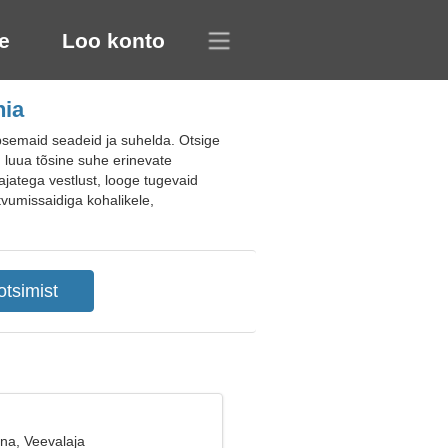
e
Loo konto
nia
semaid seadeid ja suhelda. Otsige
v, luua tõsine suhe erinevate
tajatega vestlust, looge tugevaid
tvumissaidiga kohalikele,
ana, Veevalaja