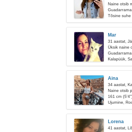
Naine otsib 
Guadarrama,
Tõsine suhe
Mar
31 aastat, J
Üksik naine 
Guadarrama
Kalapüük, Sa
Aina
34 aastat, K
Naine otsib 
161 cm (5'4"
Ujumine, Rock
Lorena
41 aastat, Lõ