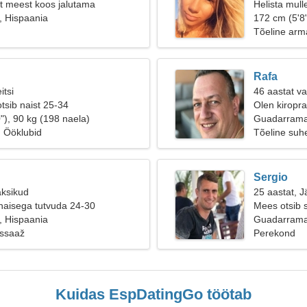
t meest koos jalutama
Helista mull
 Hispaania
172 cm (5'8"
Tõeline arm
Rafa
itsi
46 aastat v
tsib naist 25-34
Olen kiroprak
"), 90 kg (198 naela)
Guadarram
, Ööklubid
Tõeline suh
Sergio
aksikud
25 aastat, J
naisega tutvuda 24-30
Mees otsib 
 Hispaania
Guadarrama
ssaaž
Perekond
Kuidas EspDatingGo töötab