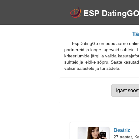
Ta
EspDatingGo on populaarne online
partnereid ja looge tugevaid suhteid. L
kriteeriumide järgi ja valida kasutajaf
suhteid ja leidke sõpru. Saate kasutad
välismaalastele ja turistidele.
Beatriz
27 aastat, K