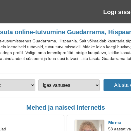
Logi siss
suta online-tutvumine Guadarrama, Hispaa
-tutvumisteenus Guadarrama, Hispaania. Sait võimaldab kasutada täp
eia ideaalseid tuttavaid, tutvu tutvumissaidil. Aidake leida keegi huvita
otodega profiil. Valige oma lemmikprofiilid, otsige kuupäeva, leidke kasu
a ainulaadset süsteemi ja luua uusi tutvusi. Liitu tasuta Guadarrama tu
Mehed ja naised Internetis
Mireia
alad
58 aastat v