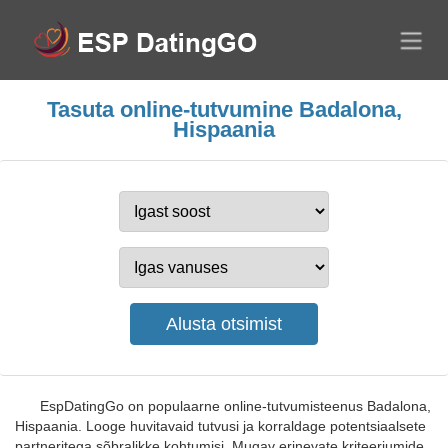
Tasuta online-tutvumine Badalona,
Hispaania
EspDatingGo on populaarne online-tutvumisteenus Badalona,
Hispaania. Looge huvitavaid tutvusi ja korraldage potentsiaalsete
partneritega sõbralikke kohtumisi. Mugav erinevate kriteeriumide