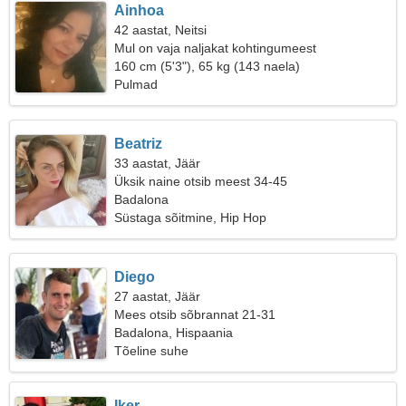
Ainhoa
42 aastat, Neitsi
Mul on vaja naljakat kohtingumeest
160 cm (5'3"), 65 kg (143 naela)
Pulmad
Beatriz
33 aastat, Jäär
Üksik naine otsib meest 34-45
Badalona
Süstaga sõitmine, Hip Hop
Diego
27 aastat, Jäär
Mees otsib sõbrannat 21-31
Badalona, Hispaania
Tõeline suhe
Iker