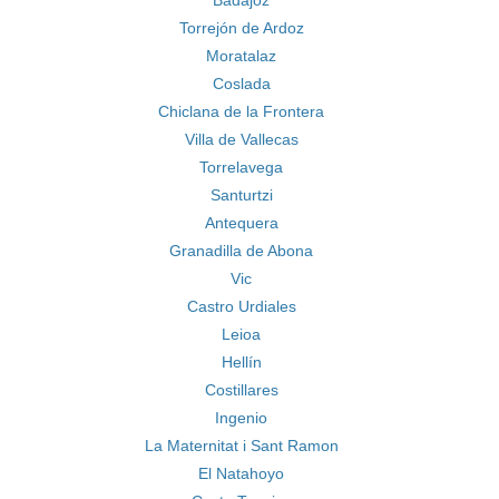
Badajoz
Torrejón de Ardoz
Moratalaz
Coslada
Chiclana de la Frontera
Villa de Vallecas
Torrelavega
Santurtzi
Antequera
Granadilla de Abona
Vic
Castro Urdiales
Leioa
Hellín
Costillares
Ingenio
La Maternitat i Sant Ramon
El Natahoyo