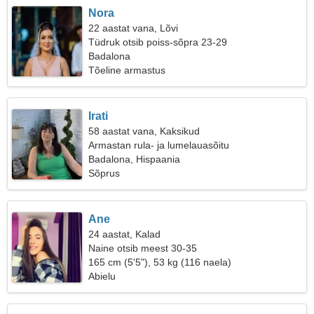
Nora
22 aastat vana, Lõvi
Tüdruk otsib poiss-sõpra 23-29
Badalona
Tõeline armastus
Irati
58 aastat vana, Kaksikud
Armastan rula- ja lumelauasõitu
Badalona, Hispaania
Sõprus
Ane
24 aastat, Kalad
Naine otsib meest 30-35
165 cm (5'5"), 53 kg (116 naela)
Abielu