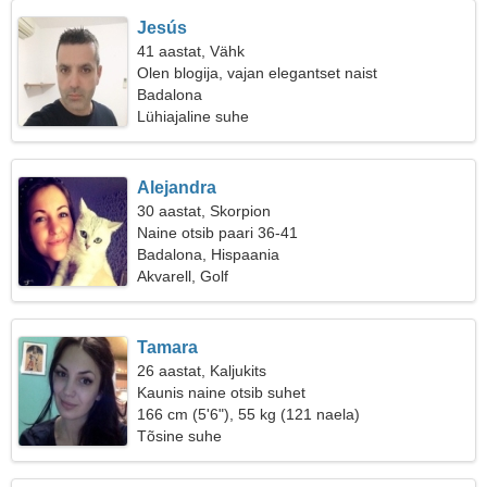
Jesús
41 aastat, Vähk
Olen blogija, vajan elegantset naist
Badalona
Lühiajaline suhe
Alejandra
30 aastat, Skorpion
Naine otsib paari 36-41
Badalona, Hispaania
Akvarell, Golf
Tamara
26 aastat, Kaljukits
Kaunis naine otsib suhet
166 cm (5'6"), 55 kg (121 naela)
Tõsine suhe