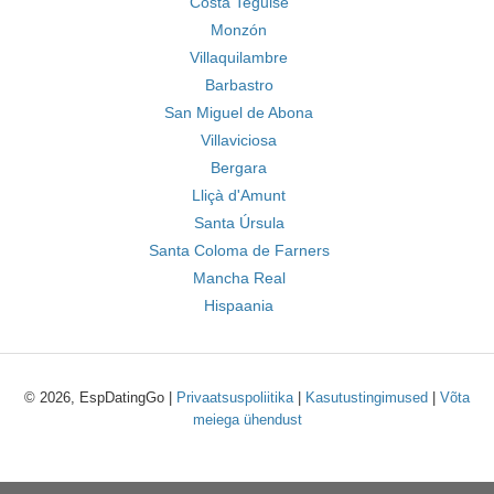
Costa Teguise
Monzón
Villaquilambre
Barbastro
San Miguel de Abona
Villaviciosa
Bergara
Lliçà d'Amunt
Santa Úrsula
Santa Coloma de Farners
Mancha Real
Hispaania
© 2026, EspDatingGo |
Privaatsuspoliitika
|
Kasutustingimused
|
Võta
meiega ühendust