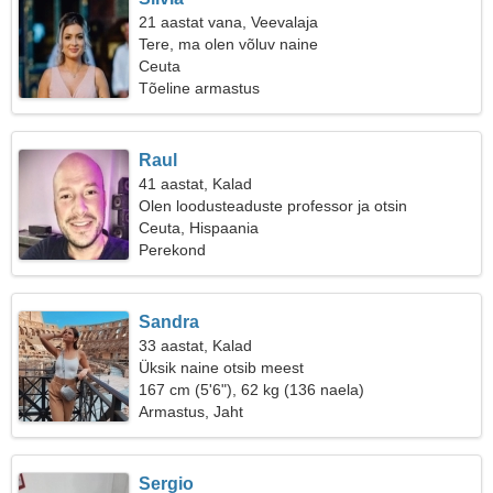
21 aastat vana, Veevalaja
Tere, ma olen võluv naine
Ceuta
Tõeline armastus
Raul
41 aastat, Kalad
Olen loodusteaduste professor ja otsin
sõbralikku naist
Ceuta, Hispaania
Perekond
Sandra
33 aastat, Kalad
Üksik naine otsib meest
167 cm (5'6"), 62 kg (136 naela)
Armastus, Jaht
Sergio