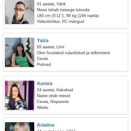
31 aastat, Vähk
Mees tahab naisega tutvuda
180 cm (5'11"), 88 kg (194 naela)
Videotöötlus, PC mängud
Yaiza
55 aastat, Lõvi
Olen huvitatud rulasõidust ja telkimisest
Ceuta
Pulmad
Aurora
24 aastat, Kaksikud
Naine otsib meest
Ceuta, Hispaania
Abielu
Ariadna