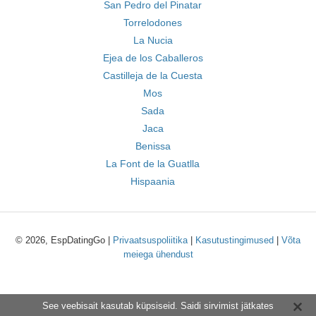
San Pedro del Pinatar
Torrelodones
La Nucia
Ejea de los Caballeros
Castilleja de la Cuesta
Mos
Sada
Jaca
Benissa
La Font de la Guatlla
Hispaania
© 2026, EspDatingGo |
Privaatsuspoliitika
|
Kasutustingimused
|
Võta
meiega ühendust
See veebisait kasutab küpsiseid. Saidi sirvimist jätkates