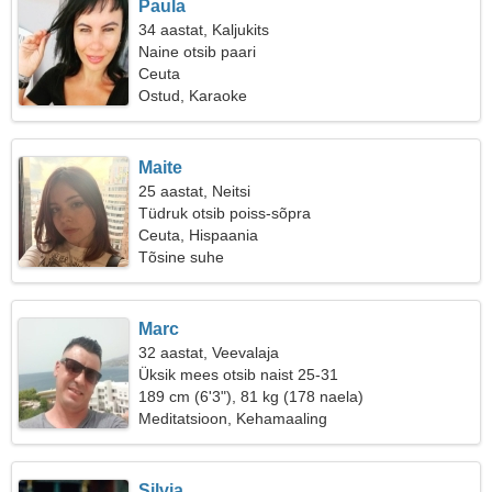
Paula
34 aastat, Kaljukits
Naine otsib paari
Ceuta
Ostud, Karaoke
Maite
25 aastat, Neitsi
Tüdruk otsib poiss-sõpra
Ceuta, Hispaania
Tõsine suhe
Marc
32 aastat, Veevalaja
Üksik mees otsib naist 25-31
189 cm (6'3"), 81 kg (178 naela)
Meditatsioon, Kehamaaling
Silvia