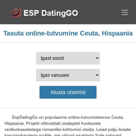
Tasuta online-tutvumine Ceuta, Hispaania
EspDatingGo on populaarne online-tutvumisteenus Ceuta,
Hispaania. Projekt võimaldab osalejatel huvitavate
vestluskaaslastega romantilisi kohtumisi otsida. Leiad palju ilusate
kasutajafotodega profiile, mis võivad sisaldada Sulle sobivaid