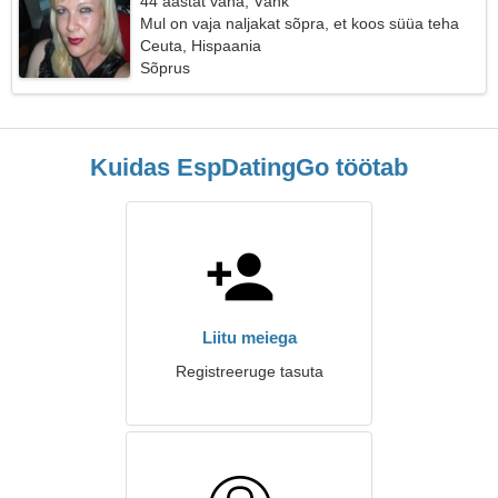
44 aastat vana, Vähk
Mul on vaja naljakat sõpra, et koos süüa teha
Ceuta, Hispaania
Sõprus
Kuidas EspDatingGo töötab
Liitu meiega
Registreeruge tasuta