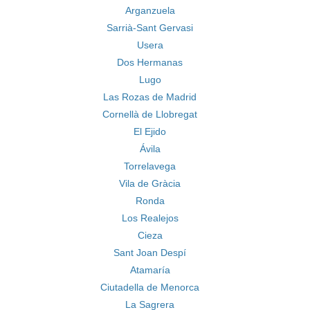
Arganzuela
Sarrià-Sant Gervasi
Usera
Dos Hermanas
Lugo
Las Rozas de Madrid
Cornellà de Llobregat
El Ejido
Ávila
Torrelavega
Vila de Gràcia
Ronda
Los Realejos
Cieza
Sant Joan Despí
Atamaría
Ciutadella de Menorca
La Sagrera