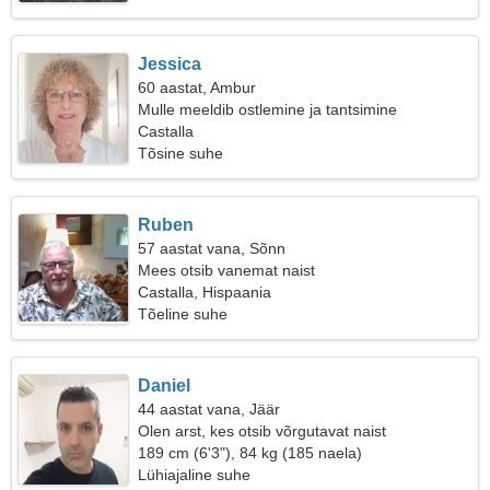
Jessica
60 aastat, Ambur
Mulle meeldib ostlemine ja tantsimine
Castalla
Tõsine suhe
Ruben
57 aastat vana, Sõnn
Mees otsib vanemat naist
Castalla, Hispaania
Tõeline suhe
Daniel
44 aastat vana, Jäär
Olen arst, kes otsib võrgutavat naist
189 cm (6'3"), 84 kg (185 naela)
Lühiajaline suhe