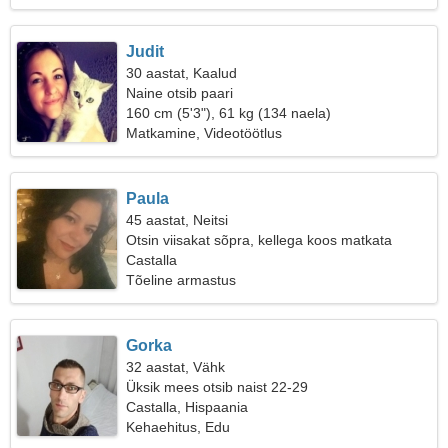
Judit
30 aastat, Kaalud
Naine otsib paari
160 cm (5'3"), 61 kg (134 naela)
Matkamine, Videotöötlus
Paula
45 aastat, Neitsi
Otsin viisakat sõpra, kellega koos matkata
Castalla
Tõeline armastus
Gorka
32 aastat, Vähk
Üksik mees otsib naist 22-29
Castalla, Hispaania
Kehaehitus, Edu