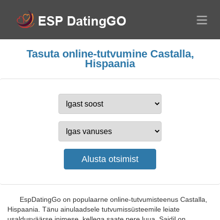
Tasuta online-tutvumine Castalla,
Hispaania
EspDatingGo on populaarne online-tutvumisteenus Castalla,
Hispaania. Tänu ainulaadsele tutvumissüsteemile leiate
usaldusväärse inimese, kellega saate pere luua. Saidil on