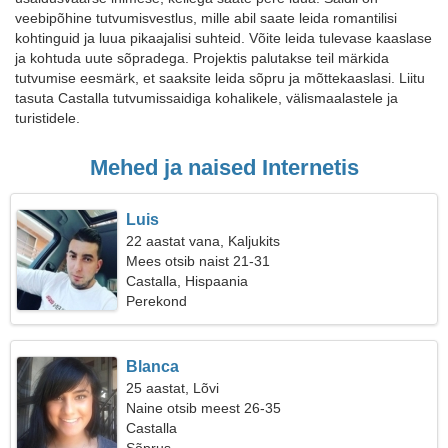
veebipõhine tutvumisvestlus, mille abil saate leida romantilisi
kohtinguid ja luua pikaajalisi suhteid. Võite leida tulevase kaaslase
ja kohtuda uute sõpradega. Projektis palutakse teil märkida
tutvumise eesmärk, et saaksite leida sõpru ja mõttekaaslasi. Liitu
tasuta Castalla tutvumissaidiga kohalikele, välismaalastele ja
turistidele.
Mehed ja naised Internetis
Luis
22 aastat vana, Kaljukits
Mees otsib naist 21-31
Castalla, Hispaania
Perekond
Blanca
25 aastat, Lõvi
Naine otsib meest 26-35
Castalla