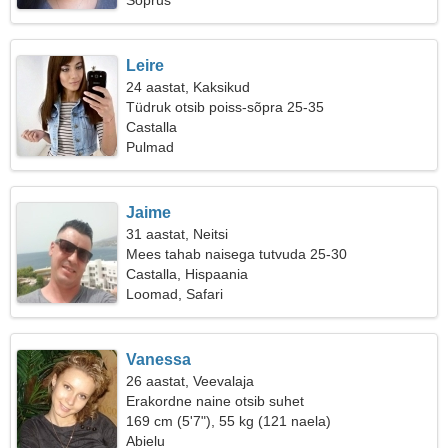
Sõprus
Leire
24 aastat, Kaksikud
Tüdruk otsib poiss-sõpra 25-35
Castalla
Pulmad
Jaime
31 aastat, Neitsi
Mees tahab naisega tutvuda 25-30
Castalla, Hispaania
Loomad, Safari
Vanessa
26 aastat, Veevalaja
Erakordne naine otsib suhet
169 cm (5'7"), 55 kg (121 naela)
Abielu