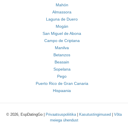
Mahón
Almassora
Laguna de Duero
Mogán
San Miguel de Abona
Campo de Criptana
Manilva
Betanzos
Beasain
Sopelana
Pego
Puerto Rico de Gran Canaria
Hispaania
© 2026, EspDatingGo |
Privaatsuspoliitika
|
Kasutustingimused
|
Võta
meiega ühendust